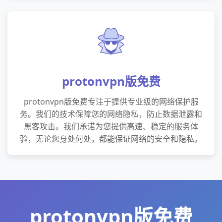
protonvpn版免费
protonvpn版免费专注于提供专业级的网络保护服
务。我们的技术保障您的网络隐私，防止数据泄露和
黑客攻击。我们承诺为您提供高速、稳定的服务体
验，无论您身处何处，都能保证网络的安全和隐私。
protonvpn版免费