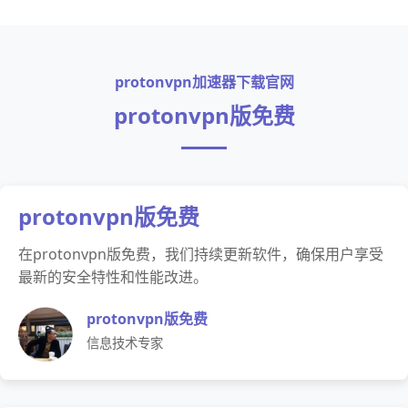
protonvpn加速器下载官网
protonvpn版免费
protonvpn版免费
在protonvpn版免费，我们持续更新软件，确保用户享受
最新的安全特性和性能改进。
protonvpn版免费
信息技术专家