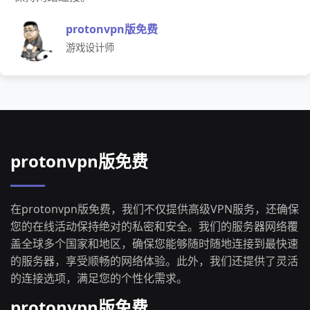
protonvpn版免费
游戏设计师
protonvpn版免费
在protonvpn版免费，我们不仅提供高级VPN服务，还确保
您的在线活动保持绝对的私密和安全。我们的服务器网络覆
盖全球多个国家和地区，确保您能够随时随地连接到最快速
的服务器，享受顺畅的网络体验。此外，我们还提供了灵活
的连接选项，满足您的个性化需求。
protonvpn版免费