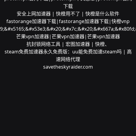
下载
安全上网加速器 | 快橙用不了 | 快橙是什么软件
fastorange加速器下载|fastorange加速器下载|快橙vnp
;&#x5165;&#x53e3;&#x20;&#x7c;&#x20;&#x667a;&#x80fd;
芒果vpn加速器|芒果vpn加速器|芒果vpn加速器
抗封锁网络工具 | 宏图加速器 | 快橙、
steam免费加速器永久免费版：uu能免费加速steam吗 | 高
速网络代理
savetheskyraider.com