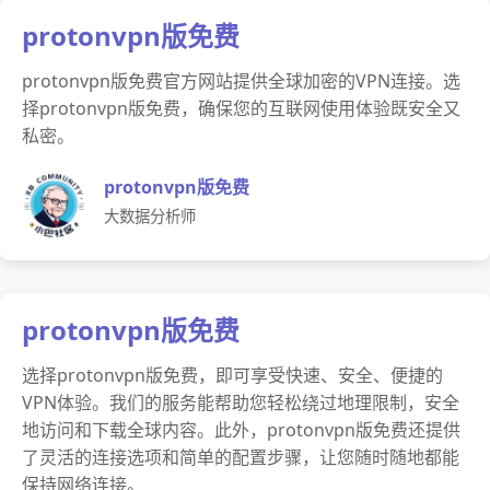
protonvpn版免费
protonvpn版免费官方网站提供全球加密的VPN连接。选
择protonvpn版免费，确保您的互联网使用体验既安全又
私密。
protonvpn版免费
大数据分析师
protonvpn版免费
选择protonvpn版免费，即可享受快速、安全、便捷的
VPN体验。我们的服务能帮助您轻松绕过地理限制，安全
地访问和下载全球内容。此外，protonvpn版免费还提供
了灵活的连接选项和简单的配置步骤，让您随时随地都能
保持网络连接。