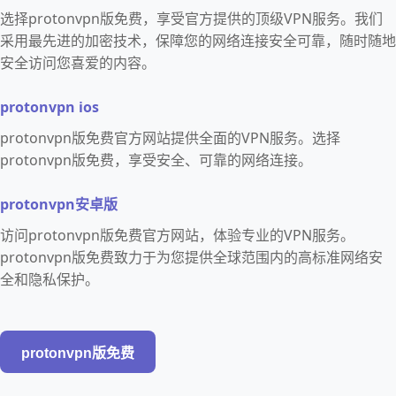
选择protonvpn版免费，享受官方提供的顶级VPN服务。我们
采用最先进的加密技术，保障您的网络连接安全可靠，随时随地
安全访问您喜爱的内容。
protonvpn ios
protonvpn版免费官方网站提供全面的VPN服务。选择
protonvpn版免费，享受安全、可靠的网络连接。
protonvpn安卓版
访问protonvpn版免费官方网站，体验专业的VPN服务。
protonvpn版免费致力于为您提供全球范围内的高标准网络安
全和隐私保护。
protonvpn版免费